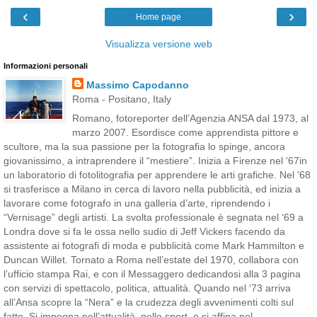
‹
›
Home page
Visualizza versione web
Informazioni personali
Massimo Capodanno
Roma - Positano, Italy
Romano, fotoreporter dell’Agenzia ANSA dal 1973, al
marzo 2007. Esordisce come apprendista pittore e
scultore, ma la sua passione per la fotografia lo spinge, ancora
giovanissimo, a intraprendere il “mestiere”. Inizia a Firenze nel ‘67in
un laboratorio di fotolitografia per apprendere le arti grafiche. Nel '68
si trasferisce a Milano in cerca di lavoro nella pubblicità, ed inizia a
lavorare come fotografo in una galleria d’arte, riprendendo i
“Vernisage” degli artisti. La svolta professionale è segnata nel ‘69 a
Londra dove si fa le ossa nello sudio di Jeff Vickers facendo da
assistente ai fotografi di moda e pubblicità come Mark Hammilton e
Duncan Willet. Tornato a Roma nell’estate del 1970, collabora con
l’ufficio stampa Rai, e con il Messaggero dedicandosi alla 3 pagina
con servizi di spettacolo, politica, attualità. Quando nel ‘73 arriva
all’Ansa scopre la “Nera” e la crudezza degli avvenimenti colti sul
fatto. Si impegna nell’attualità, nello sport, e si affina nel