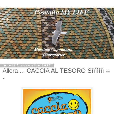
lunedì 2 novembre 2015
Allora ... CACCIA AL TESORO Sììììììì --
-