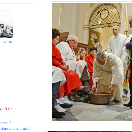
 Castillo
BLOG:
ionato ?
 stare con le mani in