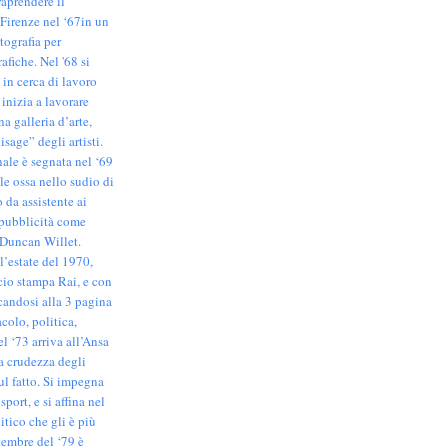
raprendere il
 Firenze nel ‘67in un
itografia per
afiche. Nel '68 si
 in cerca di lavoro
 inizia a lavorare
a galleria d’arte,
sage” degli artisti.
nale è segnata nel ‘69
le ossa nello sudio di
 da assistente ai
 pubblicità come
Duncan Willet.
’estate del 1970,
icio stampa Rai, e con
candosi alla 3 pagina
acolo, politica,
l ‘73 arriva all’Ansa
la crudezza degli
ul fatto. Si impegna
sport, e si affina nel
itico che gli è più
tembre del ‘79 è