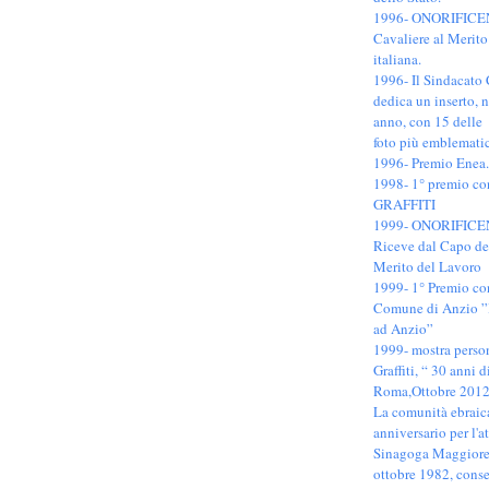
1996- ONORIFIC
Cavaliere al Merit
italiana.
1996- Il Sindacato 
dedica un inserto, 
anno, con 15 delle
foto più emblematic
1996- Premio Enea.
1998- 1° premio c
GRAFFITI
1999- ONORIFICE
Riceve dal Capo dell
Merito del Lavoro
1999- 1° Premio co
Comune di Anzio ”I
ad Anzio”
1999- mostra person
Graffiti, “ 30 anni 
Roma,Ottobre 2012 
La comunità ebraica
anniversario per l'a
Sinagoga Maggiore 
ottobre 1982, conse