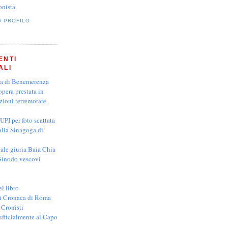
onista.
O PROFILO
ENTI
ALI
a di Benemerenza
opera prestata in
zioni terremotate
UPI per foto scattata
 alla Sinagoga di
ale giuria Baia Chia
 Sinodo vescovi
l libro
i Cronaca di Roma
 Cronisti
ufficialmente al Capo