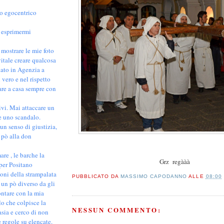
co egocentrico
 esprimermi
mostrare le mie foto
vitale creare qualcosa
nato in Agenzia a
 vero e nel rispetto
are a casa sempre con
ivi. Mai attaccare un
e uno scandalo.
un senso di giustizia,
 pò alla don
are , le barche la
Grz regààà
 per Positano
ioni della strampalata
PUBBLICATO DA
MASSIMO CAPODANNO
ALLE
08:00
 un pò diverso da gli
ontare con la mia
o che colpisce la
NESSUN COMMENTO:
asia e cerco di non
 regole su elencate.