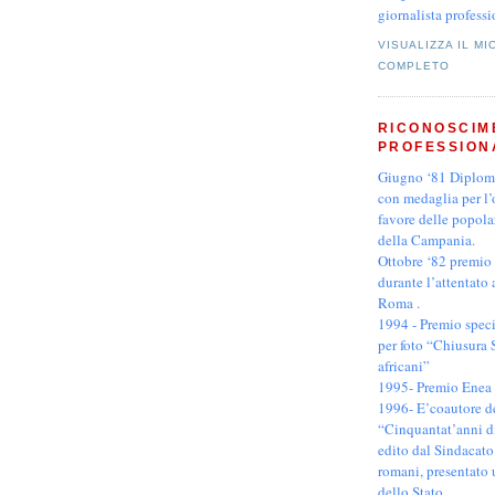
giornalista professi
VISUALIZZA IL MI
COMPLETO
RICONOSCIM
PROFESSION
Giugno ‘81 Diplom
con medaglia per l’
favore delle popola
della Campania.
Ottobre ‘82 premio 
durante l’attentato
Roma .
1994 - Premio speci
per foto “Chiusura
africani”
1995- Premio Enea
1996- E’coautore de
“Cinquantat’anni d
edito dal Sindacato
romani, presentato 
dello Stato.