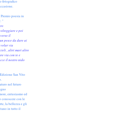
io fotografico
occasione.
 Premio poesia in
: "
ero
volteggiare e poi
verso il
un pesce da dare ai
 volar via
ieli , altri mari altre
re via con te e
occe il nostro nido
 Edizione San Vito
o.
turo nel futuro
pegno
more, entusiasmo ed
o conoscere con le
arte, la bellezza e gli
tano in tutto il