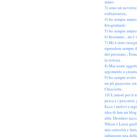
mano.
3) sono un nevroti
esibizionista,
4) ho sempre amato
fotografando
5) ho sempre amato 
6) Insomma... mi è 
7) Mi è stato inseg
riprendere sempre il
del prossimo...Torn
la notizia.
8) Mai usare aggett
argomento e crearn
9) ho sempre avuto 
un pò guascone, un
Chisciotte.
10) L'amore per il m
pesca e i pescatori,
Ecco i motivi e rag
idea di fare un blog
altri. Desidero racc
Nikon o Leica quell
mia curiosità e fant
infrangere una delle