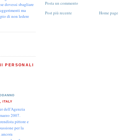
Posta un commento
e se dovessi sbagliare
suggerimenti ma
Post più recente
Home page
ipio di non ledere
NI PERSONALI
PODANNO
, ITALY
er dell’Agenzia
 marzo 2007.
endista pittore e
passione per la
, ancora