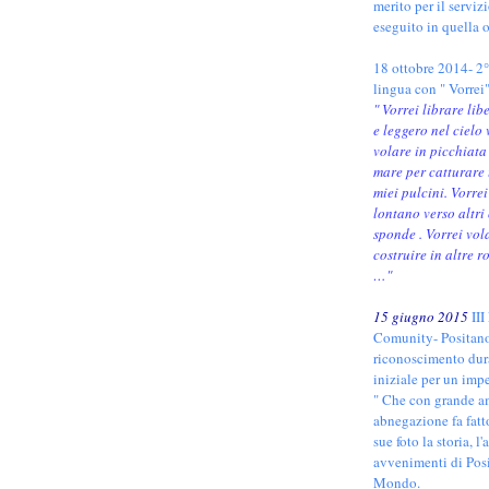
merito per il serviz
eseguito in quella 
18 ottobre 2014- 2°
lingua con " Vorrei"
" Vorrei librare lib
e leggero nel cielo 
volare in picchiata 
mare per catturare 
miei pulcini. Vorrei
lontano verso altri c
sponde . Vorrei vola
costruire in altre r
…"
15 giugno 2015
III
Comunity- Positan
riconoscimento dura
iniziale per un im
" Che con grande a
abnegazione fa fatt
sue foto la storia, l'
avvenimenti di Posi
Mondo.