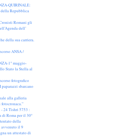
ENZA-QUIRINALE:
o della Repubblica
Cronisti Romani gli
nell’Agenda dell’
he della sua carriera.
oncorso ANSA /
NZA-1° maggio-
o Stato la Stella al
ncorso fotografico
 paparazzi sbarcano
ale alla galleria
di fotocronaca.”
- 24 Tishri 5753 :
 di Roma per il 30°
ttentato della
avvenuto il 9
gna un attestato di